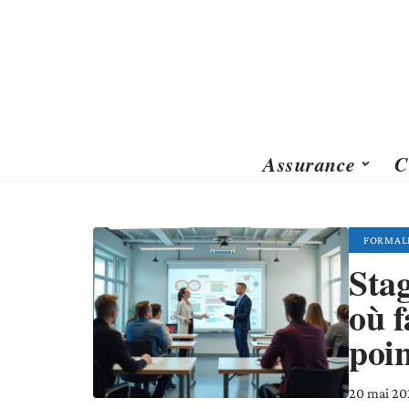
Assurance
C
FORMAL
Stag
où f
poin
20 mai 20