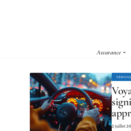
Assurance
VÉHICU
Voya
sign
appr
2 juillet 2