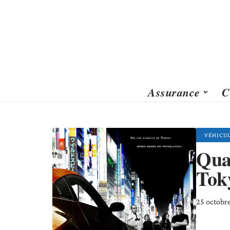
Assurance
C
VÉHICU
Quan
Tok
25 octobr